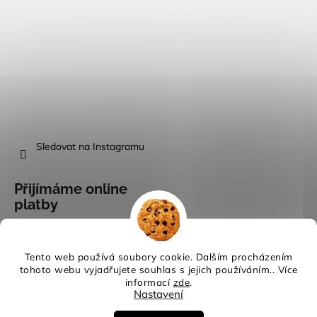
Sledovat na Instagramu
Přijímáme online
platby
Tento web používá soubory cookie. Dalším procházením
tohoto webu vyjadřujete souhlas s jejich používáním.. Více
informací
zde
.
Vytvořil Shoptet
Nastavení
Copyright 2026
Evina móda
. Všechna práva vyhrazena.
Upravit