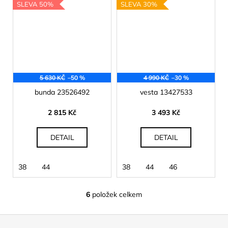
SLEVA 50%
SLEVA 30%
5 630 KČ
–50 %
4 990 KČ
–30 %
bunda 23526492
vesta 13427533
2 815 Kč
3 493 Kč
DETAIL
DETAIL
38
44
38
44
46
6
položek celkem
O
v
Z
l