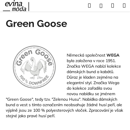
K
Přejít
Hledat
Náku
M
Přihlášení
na
o
obsah
Zpět
Zpět
košík
š
Green Goose
í
C
k
o
p
o
Německá společnost
WEGA
t
byla založena v roce 1951.
Značka WEGA nabízí kolekce
ř
dámských bund a kabátů.
e
Důraz je kladen zejména na
elegantní styl.
Značka Wega
b
do kolekce zařadila svou
u
novou nabídku se jménem
j
"Green Goose", tedy tzv. "Zelenou Husu". Nabídka dámských
bund a vest s tímto označením neobsahuje žádné husí peří, ale
e
výplně jsou ze 100 % polyesterových vloček. Zpracování je však
t
stejné jako pravé husí peří.
e
n