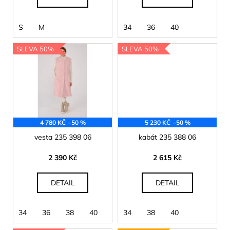
č
t
u
ů
j
S
M
34
36
40
e
m
SLEVA 50%
SLEVA 50%
e
4 780 KČ
–50 %
5 230 KČ
–50 %
vesta 235 398 06
kabát 235 388 06
2 390 Kč
2 615 Kč
DETAIL
DETAIL
34
36
38
40
34
38
40