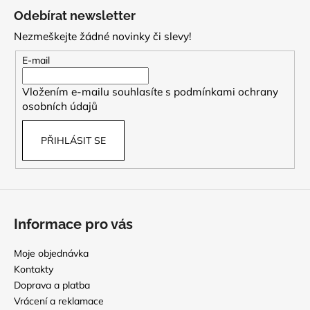
á
á
Odebírat newsletter
d
p
a
Nezmeškejte žádné novinky či slevy!
a
c
t
E-mail
í
í
p
Vložením e-mailu souhlasíte s
podmínkami ochrany
r
osobních údajů
v
k
PŘIHLÁSIT SE
y
v
ý
p
i
s
Informace pro vás
u
Moje objednávka
Kontakty
Doprava a platba
Vrácení a reklamace