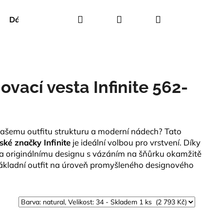
Hledat
Přihlášení
Nákupní
Dárkové poukazy
Creenstone
Green Goose
košík
ovací vesta Infinite 562-
vašemu outfitu strukturu a moderní nádech? Tato
ské značky Infinite
je ideální volbou pro vrstvení. Díky
a originálnímu designu s vázáním na šňůrku okamžitě
 základní outfit na úroveň promyšleného designového