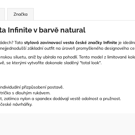
Značka
a Infinite v barvě natural
nádech? Tato
stylová zavinovací vesta české značky Infinite
je ideáln
 nejjednodušší základní outfit na úroveň promyšleného designového ce
enskou siluetu, aniž by ubírala na pohodlí. Tento model z limitované k
, se kterými vytvoříte dokonale sladěný "total look".
ndividuální přizpůsobení postavě.
í tričko s dlouhým rukávem.
t, zatímco nylon a spandex dodávají vestě odolnost a pružnost.
 české návrhářky.