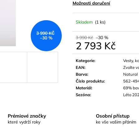
Možnosti doručení
Skladem
(1 ks)
3 990 KČ
3 990 Kč
–30 %
–30 %
2 793 Kč
Měrná
cena:
Kategorie
:
Vesty, k
EAN
:
Zvolte v
Barva
:
Natural
Číslo produktu
:
562-49
Materiál
:
69% bav
Sezóna
:
Léto 20
Prémiové značky
Osobní přístup
které vydrží roky
ke vše vašim přáním