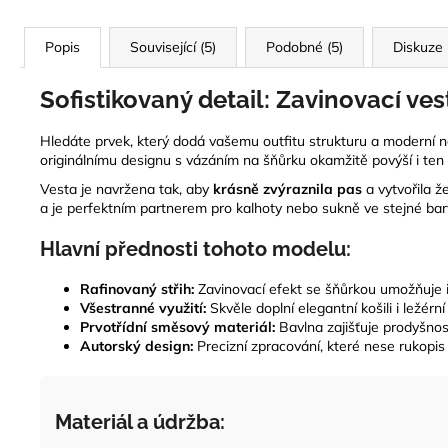
Popis
Související (5)
Podobné (5)
Diskuze
Sofistikovaný detail: Zavinovací vest
Hledáte prvek, který dodá vašemu outfitu strukturu a moderní 
originálnímu designu s vázáním na šňůrku okamžitě povýší i ten
Vesta je navržena tak, aby
krásně zvýraznila pas
a vytvořila ž
a je perfektním partnerem pro kalhoty nebo sukně ve stejné barvě
Hlavní přednosti tohoto modelu:
Rafinovaný střih:
Zavinovací efekt se šňůrkou umožňuje i
Všestranné využití:
Skvěle doplní elegantní košili i ležérn
Prvotřídní směsový materiál:
Bavlna zajišťuje prodyšnos
Autorský design:
Precizní zpracování, které nese rukopis
Materiál a údržba: