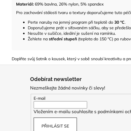
Materiál:
69% bavlna, 26% nylon, 5% spandex
Pro zachování stálosti tvaru a textury doporučujeme tuto péči
Perte naruby na jemný program při teplotě do
30 °C
.
Doporučujeme prát v síťovaném sáčku, aby se předešlo
Nesušte v sušičce, ideální je sušení na ramínku.
Žehlete na
střední stupeň
(teplota do 150 °C) po rubov
Doplňte svůj šatník o kousek, který v sobě snoubí kreativitu a 
Z
á
Odebírat newsletter
p
Nezmeškejte žádné novinky či slevy!
a
t
E-mail
í
Vložením e-mailu souhlasíte s
podmínkami och
PŘIHLÁSIT SE