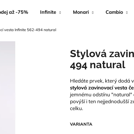
dej až -75%
Infinite
Monari
Cambio
cí vesta Infinite 562-494 natural
Co potřebujete najít?
Stylová zavin
HLEDAT
494 natural
Hledáte prvek, který dodá 
Doporučujeme
stylová zavinovací vesta če
jemnému odstínu "natural" 
povýší i ten nejjednodušší
celku.
VARIANTA