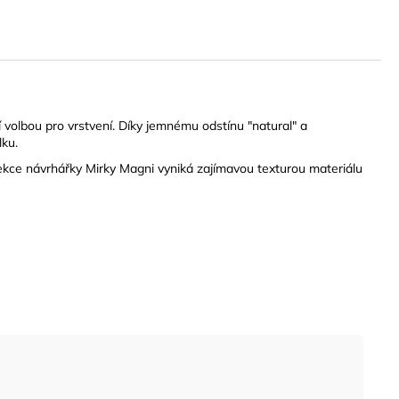
í volbou pro vrstvení. Díky jemnému odstínu "natural" a
lku.
olekce návrhářky Mirky Magni vyniká zajímavou texturou materiálu