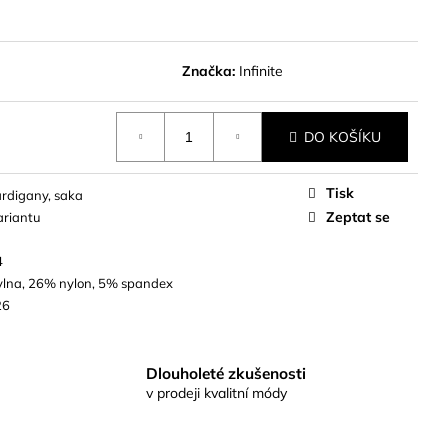
Značka:
Infinite
DO KOŠÍKU
Tisk
ardigany, saka
Zeptat se
ariantu
4
lna, 26% nylon, 5% spandex
26
Dlouholeté zkušenosti
v prodeji kvalitní módy