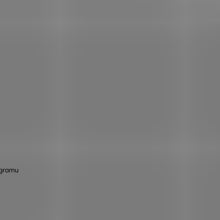
agramu