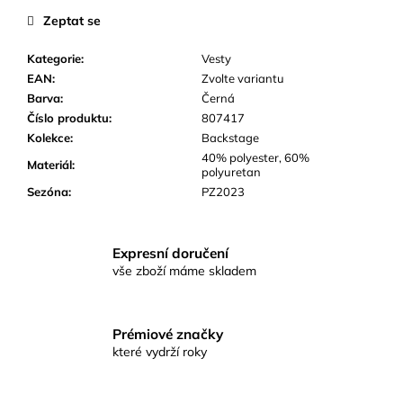
č
Zeptat se
u
j
Kategorie
:
Vesty
e
EAN
:
Zvolte variantu
m
Barva
:
Černá
e
Číslo produktu
:
807417
Kolekce
:
Backstage
40% polyester, 60%
Materiál
:
polyuretan
Sezóna
:
PZ2023
Expresní doručení
vše zboží máme skladem
Prémiové značky
které vydrží roky