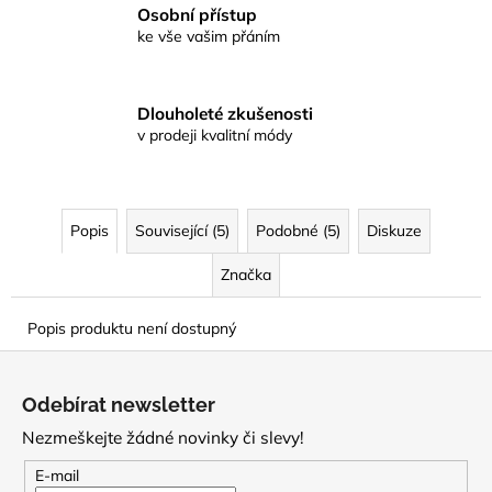
Osobní přístup
ke vše vašim přáním
Dlouholeté zkušenosti
v prodeji kvalitní módy
Popis
Související (5)
Podobné (5)
Diskuze
Značka
Popis produktu není dostupný
Z
á
Odebírat newsletter
p
Nezmeškejte žádné novinky či slevy!
a
t
E-mail