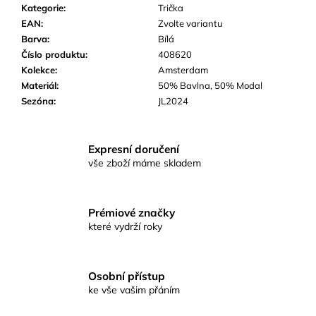
č
Kategorie
:
Trička
u
EAN
:
Zvolte variantu
j
Barva
:
Bílá
e
Číslo produktu
:
408620
m
Kolekce
:
Amsterdam
e
Materiál
:
50% Bavlna, 50% Modal
Sezóna
:
JL2024
Expresní doručení
vše zboží máme skladem
Prémiové značky
které vydrží roky
Osobní přístup
ke vše vašim přáním