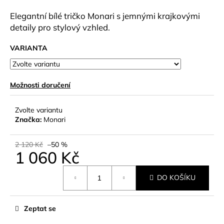
a
Elegantní bílé tričko Monari s jemnými krajkovými
j
detaily pro stylový vzhled.
í
VARIANTA
t
?
Možnosti doručení
Zvolte variantu
HLEDAT
Značka:
Monari
2 120 Kč
–50 %
1 060 Kč
D
Měrná
o
DO KOŠÍKU
cena:
p
o
r
Zeptat se
u