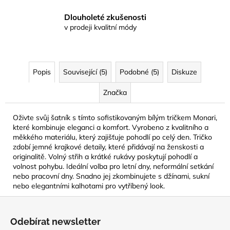
Dlouholeté zkušenosti
v prodeji kvalitní módy
Popis
Související (5)
Podobné (5)
Diskuze
Značka
Oživte svůj šatník s tímto sofistikovaným bílým tričkem Monari,
které kombinuje eleganci a komfort. Vyrobeno z kvalitního a
měkkého materiálu, který zajišťuje pohodlí po celý den. Tričko
zdobí jemné krajkové detaily, které přidávají na ženskosti a
originalitě. Volný střih a krátké rukávy poskytují pohodlí a
volnost pohybu. Ideální volba pro letní dny, neformální setkání
nebo pracovní dny. Snadno jej zkombinujete s džínami, sukní
nebo elegantními kalhotami pro vytříbený look.
Z
á
Odebírat newsletter
p