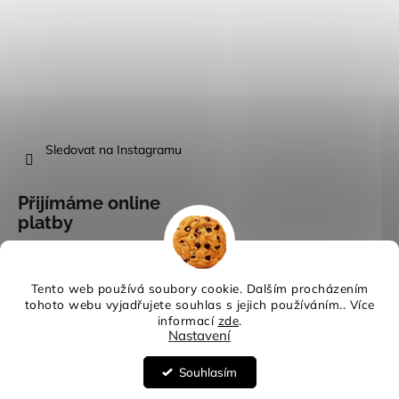
Sledovat na Instagramu
Přijímáme online
platby
Tento web používá soubory cookie. Dalším procházením
tohoto webu vyjadřujete souhlas s jejich používáním.. Více
informací
zde
.
Vytvořil Shoptet
Nastavení
Copyright 2026
Evina móda
. Všechna práva vyhrazena.
Upravit
nastavení cookies
Souhlasím