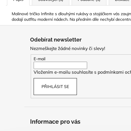
Malinové tričko Infinite s dlouhými rukávy a stojáčkem vás zaujme
dodají outfitu moderní nádech. Na předním díle nechybí decentní
Z
á
Odebírat newsletter
p
Nezmeškejte žádné novinky či slevy!
a
t
E-mail
í
Vložením e-mailu souhlasíte s
podmínkami och
PŘIHLÁSIT SE
Informace pro vás