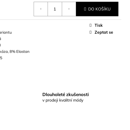
DO KOŠÍKU
Tisk
Zeptat se
ariantu
á
3
kóza, 8% Elastan
25
Dlouholeté zkušenosti
v prodeji kvalitní módy