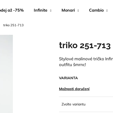
dej až -75%
Infinite
Monari
Cambio
triko 251-713
Co potřebujete najít?
triko 251-713
HLEDAT
Stylové malinové tričko Infi
outfitu šmrnc!
Doporučujeme
VARIANTA
Možnosti doručení
Zvolte variantu