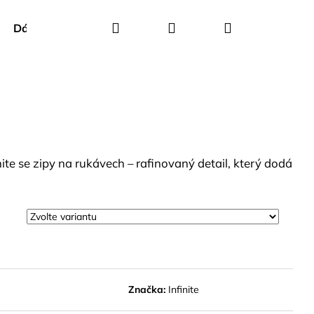
Hledat
Přihlášení
Nákupní
Dárkové poukazy
Creenstone
Green Goose
košík
nite se zipy na rukávech – rafinovaný detail, který dodá
Značka:
Infinite