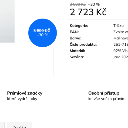
3 890 Kč
–30 %
2 723 Kč
Měrná
cena:
Kategorie
:
Trička
3 890 KČ
EAN
:
Zvolte v
–30 %
Barva
:
Malinov
Číslo produktu
:
251-71
Materiál
:
92% Vis
Sezóna
:
Jaro 20
Prémiové značky
Osobní přístup
které vydrží roky
ke vše vašim přáním
Značka