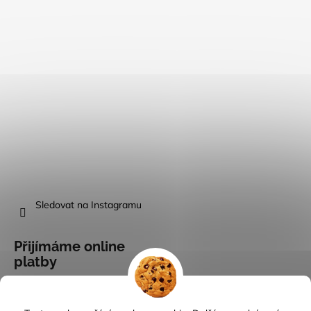
Sledovat na Instagramu
Přijímáme online
platby