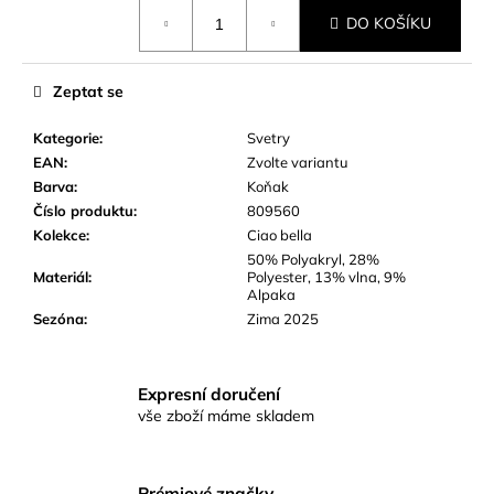
č
Měrná
DO KOŠÍKU
u
cena:
j
e
Zeptat se
m
e
Kategorie
:
Svetry
EAN
:
Zvolte variantu
Barva
:
Koňak
Číslo produktu
:
809560
Kolekce
:
Ciao bella
50% Polyakryl, 28%
Materiál
:
Polyester, 13% vlna, 9%
Alpaka
Sezóna
:
Zima 2025
Expresní doručení
vše zboží máme skladem
Prémiové značky