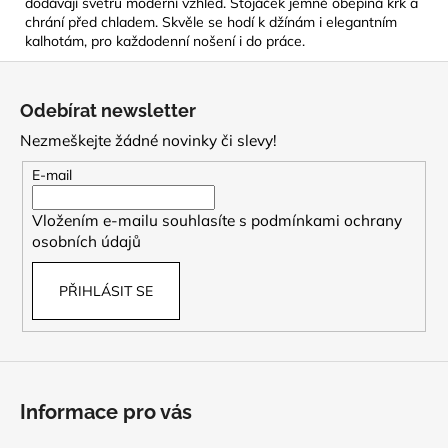
dodávají svetru moderní vzhled. Stojáček jemně obepíná krk a
chrání před chladem. Skvěle se hodí k džínám i elegantním
kalhotám, pro každodenní nošení i do práce.
Z
á
Odebírat newsletter
p
Nezmeškejte žádné novinky či slevy!
a
t
E-mail
í
Vložením e-mailu souhlasíte s
podmínkami ochrany
osobních údajů
PŘIHLÁSIT SE
Informace pro vás