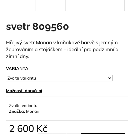
a
j
í
svetr 809560
t
?
Hřejivý svetr Monari v koňakové barvě s jemným
žebrováním a stojáčkem – ideální pro podzimní a
zimní dny.
VARIANTA
HLEDAT
Možnosti doručení
D
o
Zvolte variantu
p
Značka:
Monari
o
r
2 600 Kč
u