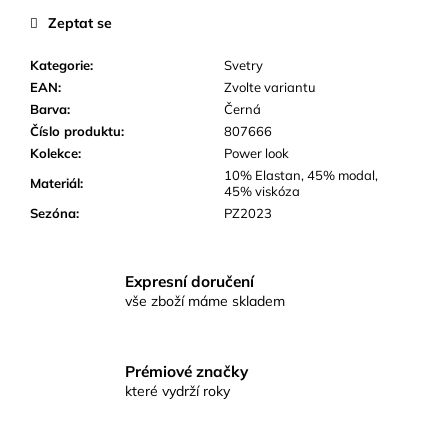
č
Zeptat se
u
j
Kategorie
:
Svetry
e
EAN
:
Zvolte variantu
m
Barva
:
Černá
e
Číslo produktu
:
807666
Kolekce
:
Power look
10% Elastan, 45% modal,
Materiál
:
45% viskóza
Sezóna
:
PZ2023
Expresní doručení
vše zboží máme skladem
Prémiové značky
které vydrží roky