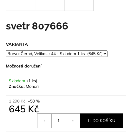
a
j
í
svetr 807666
t
?
VARIANTA
Možnosti doručení
HLEDAT
Skladem
(1 ks)
Značka:
Monari
D
o
1 290 Kč
–50 %
645 Kč
p
o
Měrná
r
DO KOŠÍKU
cena:
u