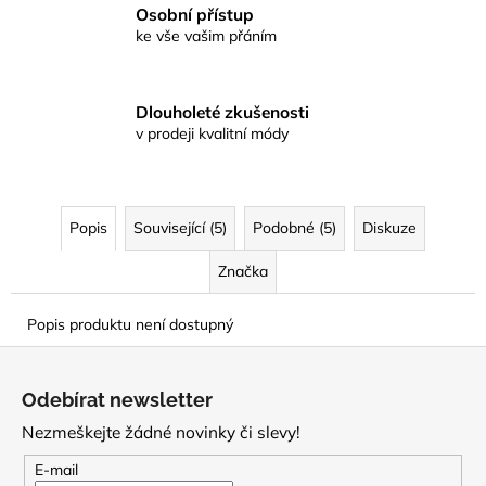
Osobní přístup
ke vše vašim přáním
Dlouholeté zkušenosti
v prodeji kvalitní módy
Popis
Související (5)
Podobné (5)
Diskuze
Značka
Popis produktu není dostupný
Z
á
Odebírat newsletter
p
Nezmeškejte žádné novinky či slevy!
a
t
E-mail