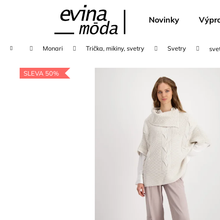
K
Přejít
na
o
Novinky
Výpro
obsah
Zpět
Zpět
š
do
do
í
Domů
Monari
Trička, mikiny, svetry
Svetry
sve
k
obchodu
obchodu
SLEVA 50%