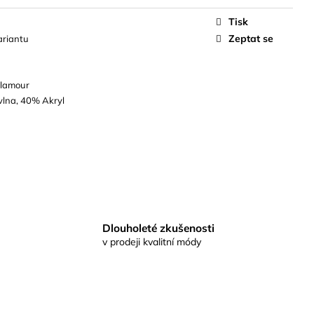
Tisk
Zeptat se
ariantu
Glamour
lna, 40% Akryl
Dlouholeté zkušenosti
v prodeji kvalitní módy