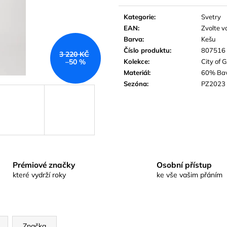
Měrná
cena:
Kategorie
:
Svetry
EAN
:
Zvolte v
Barva
:
Kešu
Číslo produktu
:
807516
3 220 KČ
Kolekce
:
City of 
–50 %
Materiál
:
60% Bav
Sezóna
:
PZ2023
Prémiové značky
Osobní přístup
které vydrží roky
ke vše vašim přáním
Značka