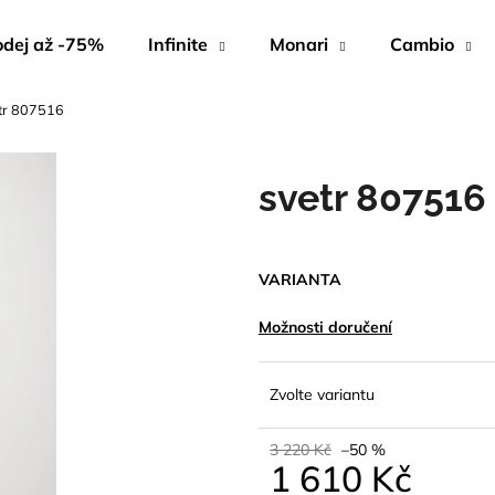
dej až -75%
Infinite
Monari
Cambio
tr 807516
Co potřebujete najít?
svetr 807516
HLEDAT
VARIANTA
Doporučujeme
Možnosti doručení
Zvolte variantu
3 220 Kč
–50 %
1 610 Kč