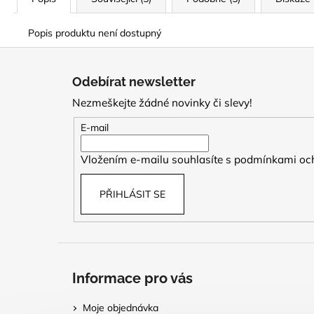
Popis produktu není dostupný
Z
á
Odebírat newsletter
p
Nezmeškejte žádné novinky či slevy!
a
t
E-mail
í
Vložením e-mailu souhlasíte s
podmínkami och
PŘIHLÁSIT SE
Informace pro vás
Moje objednávka