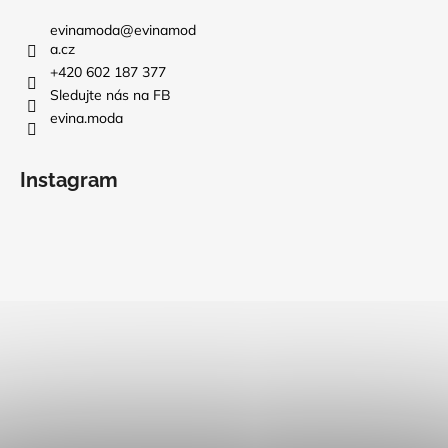
evinamoda
@
evinamod
a.cz
+420 602 187 377
Sledujte nás na FB
evina.moda
Instagram