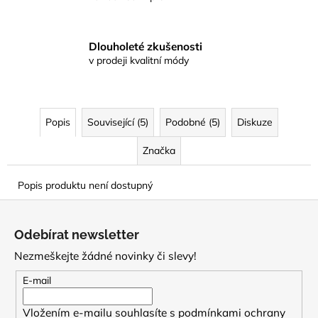
Dlouholeté zkušenosti
v prodeji kvalitní módy
Popis
Související (5)
Podobné (5)
Diskuze
Značka
Popis produktu není dostupný
Z
á
Odebírat newsletter
p
Nezmeškejte žádné novinky či slevy!
a
t
E-mail
í
Vložením e-mailu souhlasíte s
podmínkami ochrany