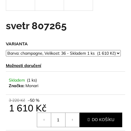
a
j
í
svetr 807265
t
?
VARIANTA
Možnosti doručení
HLEDAT
Skladem
(1 ks)
Značka:
Monari
D
o
3 220 Kč
–50 %
1 610 Kč
p
o
Měrná
r
DO KOŠÍKU
cena:
u