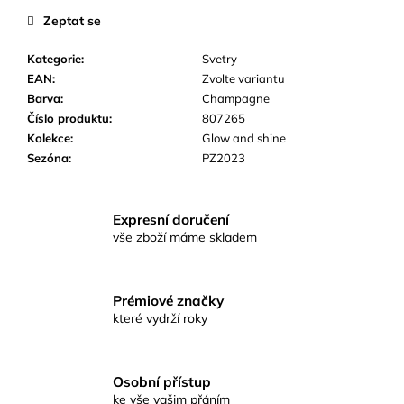
č
Zeptat se
u
j
Kategorie
:
Svetry
e
EAN
:
Zvolte variantu
m
Barva
:
Champagne
e
Číslo produktu
:
807265
Kolekce
:
Glow and shine
Sezóna
:
PZ2023
Expresní doručení
vše zboží máme skladem
Prémiové značky
které vydrží roky
Osobní přístup
ke vše vašim přáním