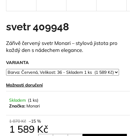
a
j
í
svetr 409948
t
?
Zářivě červený svetr Monari – stylová jistota pro
každý den s nádechem elegance.
VARIANTA
HLEDAT
Možnosti doručení
D
Skladem
(1 ks)
o
Značka:
Monari
p
o
1 870 Kč
–15 %
r
1 589 Kč
u