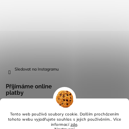
Sledovat na Instagramu
Přijímáme online
platby
Tento web používá soubory cookie. Dalším procházením
tohoto webu vyjadřujete souhlas s jejich používáním.. Více
informací
zde
.
Vytvořil Shoptet