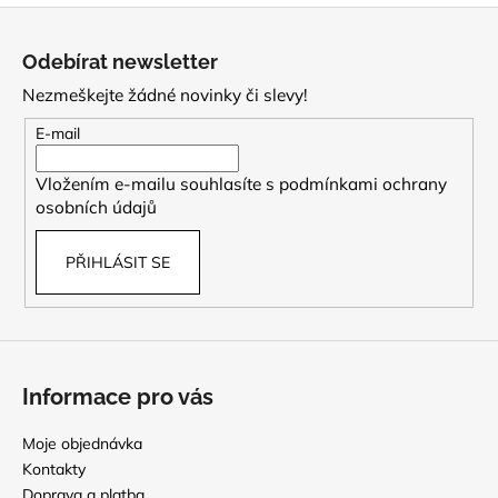
Z
á
Odebírat newsletter
p
Nezmeškejte žádné novinky či slevy!
a
t
E-mail
í
Vložením e-mailu souhlasíte s
podmínkami ochrany
osobních údajů
PŘIHLÁSIT SE
Informace pro vás
Moje objednávka
Kontakty
Doprava a platba