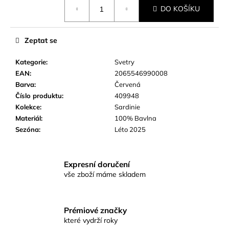
Měrná
č
DO KOŠÍKU
cena:
u
j
e
Zeptat se
m
e
Kategorie
:
Svetry
EAN
:
2065546990008
Barva
:
Červená
Číslo produktu
:
409948
Kolekce
:
Sardinie
Materiál
:
100% Bavlna
Sezóna
:
Léto 2025
Expresní doručení
vše zboží máme skladem
Prémiové značky
které vydrží roky