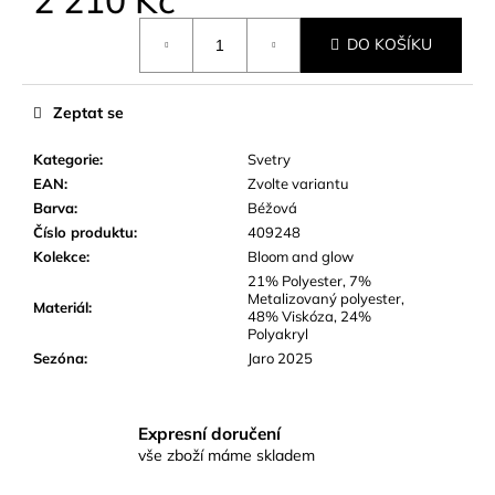
č
u
Měrná
DO KOŠÍKU
cena:
j
e
m
Zeptat se
e
Kategorie
:
Svetry
EAN
:
Zvolte variantu
Barva
:
Béžová
Číslo produktu
:
409248
Kolekce
:
Bloom and glow
21% Polyester, 7%
Metalizovaný polyester,
Materiál
:
48% Viskóza, 24%
Polyakryl
Sezóna
:
Jaro 2025
Expresní doručení
vše zboží máme skladem