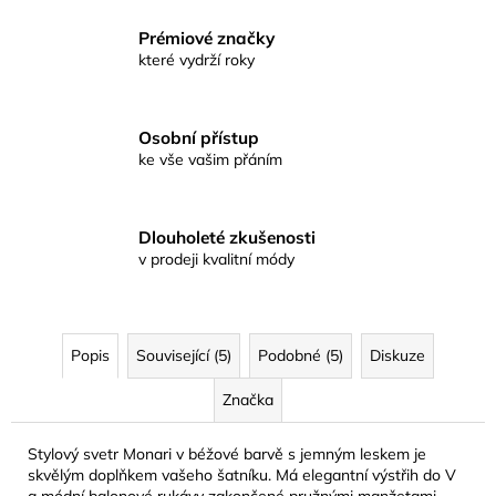
Prémiové značky
které vydrží roky
Osobní přístup
ke vše vašim přáním
Dlouholeté zkušenosti
v prodeji kvalitní módy
Popis
Související (5)
Podobné (5)
Diskuze
Značka
Stylový svetr Monari v béžové barvě s jemným leskem je
skvělým doplňkem vašeho šatníku. Má elegantní výstřih do V
a módní balonové rukávy zakončené pružnými manžetami.