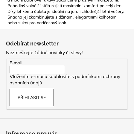
Pohodlný volnější střih zajistí maximální komfort po celý den.
Díky lehkému úpletu je ideální na jaro i chladnější letní večery.
Snadno jej zkombinujete s džínami, elegantními kalhotami
nebo sukní pro nadčasový look.
Z
á
Odebírat newsletter
p
Nezmeškejte žádné novinky či slevy!
a
t
E-mail
í
Vložením e-mailu souhlasíte s
podmínkami ochrany
osobních údajů
PŘIHLÁSIT SE
Informace pro vás