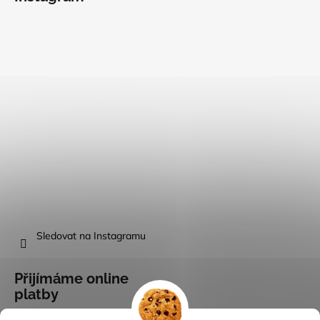
Sledovat na Instagramu
Přijímáme online
platby