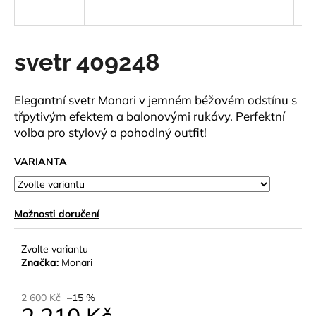
a
j
í
svetr 409248
t
?
Elegantní svetr Monari v jemném béžovém odstínu s
třpytivým efektem a balonovými rukávy. Perfektní
volba pro stylový a pohodlný outfit!
VARIANTA
HLEDAT
Možnosti doručení
D
o
Zvolte variantu
p
Značka:
Monari
o
r
2 600 Kč
–15 %
u
2 210 Kč