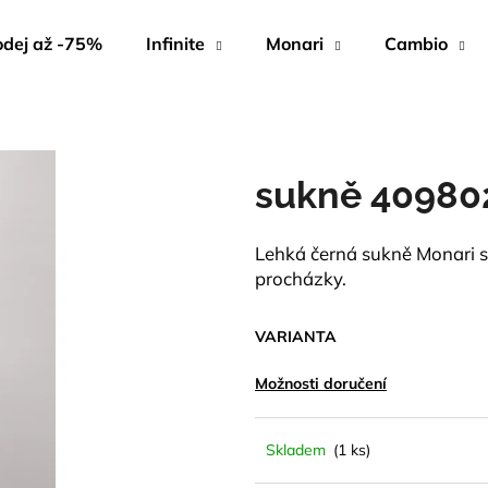
dej až -75%
Infinite
Monari
Cambio
Co potřebujete najít?
sukně 40980
HLEDAT
Lehká černá sukně Monari s 
procházky.
Doporučujeme
VARIANTA
Možnosti doručení
Skladem
(1 ks)