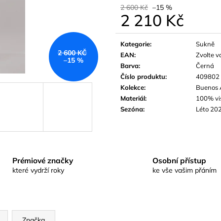
2 600 Kč
–15 %
2 210 Kč
Měrná
cena:
Kategorie
:
Sukně
2 600 KČ
EAN
:
Zvolte v
–15 %
Barva
:
Černá
Číslo produktu
:
409802
Kolekce
:
Buenos 
Materiál
:
100% vi
Sezóna
:
Léto 20
Prémiové značky
Osobní přístup
které vydrží roky
ke vše vašim přáním
Značka