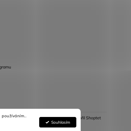
agramu
 používáním..
Vytvořil Shoptet
Souhlasím