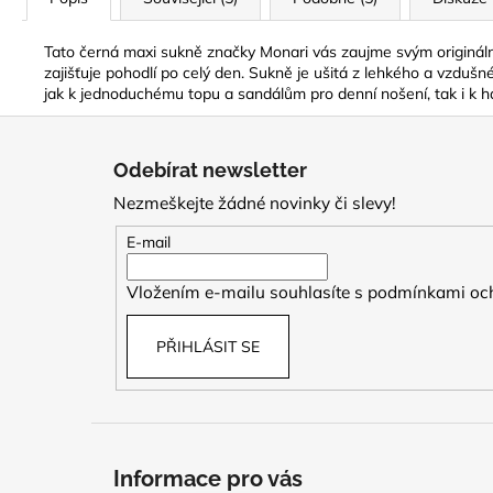
Tato černá maxi sukně značky Monari vás zaujme svým originální
zajišťuje pohodlí po celý den. Sukně je ušitá z lehkého a vzdušn
jak k jednoduchému topu a sandálům pro denní nošení, tak i k 
Z
á
Odebírat newsletter
p
Nezmeškejte žádné novinky či slevy!
a
t
E-mail
í
Vložením e-mailu souhlasíte s
podmínkami och
PŘIHLÁSIT SE
Informace pro vás