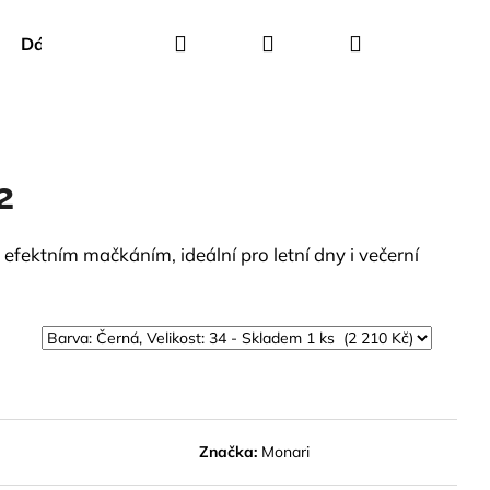
Hledat
Přihlášení
Nákupní
Dárkové poukazy
Creenstone
Green Goose
košík
2
efektním mačkáním, ideální pro letní dny i večerní
Značka:
Monari