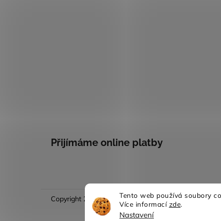
Přijímáme online platby
Tento web používá soubory coo
Copyright 2026
Evina móda
. Všechna práva vyhraze
Více informací
zde
.
Nastavení