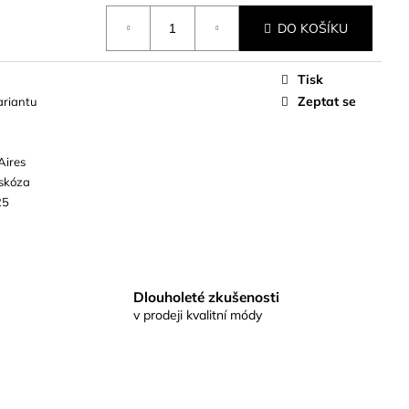
DO KOŠÍKU
Tisk
Zeptat se
ariantu
Aires
skóza
25
Dlouholeté zkušenosti
v prodeji kvalitní módy