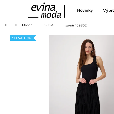
K
Přejít
na
o
Novinky
Výpro
obsah
Zpět
Zpět
š
do
do
í
Domů
Monari
Sukně
sukně 409802
k
obchodu
obchodu
SLEVA 15%