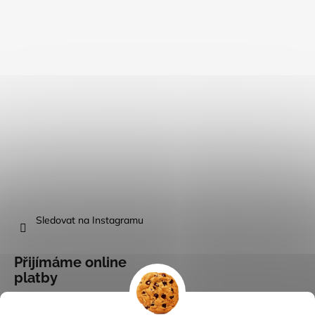
Sledovat na Instagramu
Přijímáme online
platby