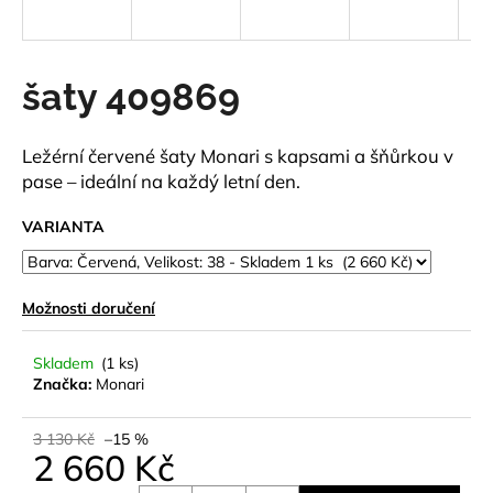
a
j
í
šaty 409869
t
?
Ležérní červené šaty Monari s kapsami a šňůrkou v
pase – ideální na každý letní den.
VARIANTA
HLEDAT
Možnosti doručení
D
Skladem
(1 ks)
o
Značka:
Monari
p
o
3 130 Kč
–15 %
r
2 660 Kč
u