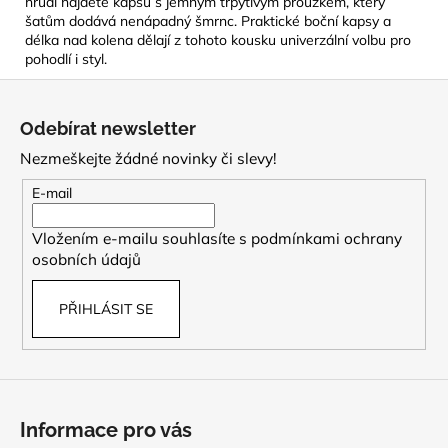
hrudi najdete kapsu s jemným třpytivým proužkem, který
šatům dodává nenápadný šmrnc. Praktické boční kapsy a
délka nad kolena dělají z tohoto kousku univerzální volbu pro
pohodlí i styl.
Z
á
Odebírat newsletter
p
Nezmeškejte žádné novinky či slevy!
a
t
E-mail
í
Vložením e-mailu souhlasíte s
podmínkami ochrany
osobních údajů
PŘIHLÁSIT SE
Informace pro vás