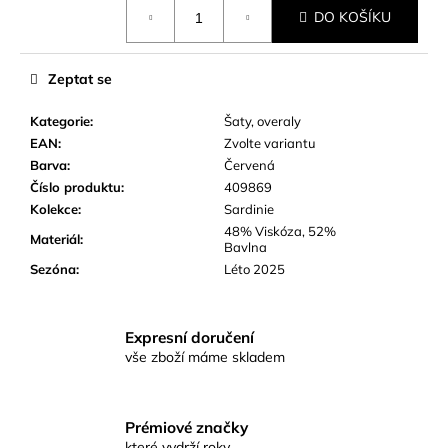
Měrná
č
DO KOŠÍKU
cena:
u
j
e
Zeptat se
m
e
Kategorie
:
Šaty, overaly
EAN
:
Zvolte variantu
Barva
:
Červená
Číslo produktu
:
409869
Kolekce
:
Sardinie
48% Viskóza, 52%
Materiál
:
Bavlna
Sezóna
:
Léto 2025
Expresní doručení
vše zboží máme skladem
Prémiové značky
které vydrží roky