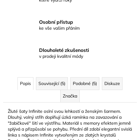
které vydrží roky
Osobní přístup
ke vše vašim přáním
Dlouholeté zkušenosti
v prodeji kvalitní módy
Popis
Související (5)
Podobné (5)
Diskuze
Značka
Žluté šaty Infinite oslní svou lehkostí a ženským šarmem.
Dlouhý, volný střih doplňují úzká ramínka na zavazování a
"žabičkové" šití ve výstřihu. Materiál s memory efektem jemně
splývá a přizpůsobí se pohybu. Přední díl zdobí elegantní svislá
linka s nápisem Infinite vytvořeným ze zlatých krystalů