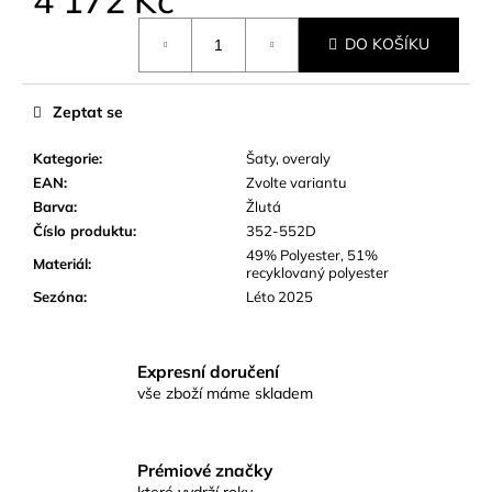
č
u
Měrná
DO KOŠÍKU
cena:
j
e
m
Zeptat se
e
Kategorie
:
Šaty, overaly
EAN
:
Zvolte variantu
Barva
:
Žlutá
Číslo produktu
:
352-552D
49% Polyester, 51%
Materiál
:
recyklovaný polyester
Sezóna
:
Léto 2025
Expresní doručení
vše zboží máme skladem
Prémiové značky