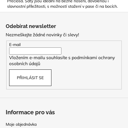
Preciosa. Šaty jsou ideální na běžné nošení, dovolenou i
slavnostní příležitosti, s možností stažení v pase či na bocích.
Z
á
Odebírat newsletter
p
Nezmeškejte žádné novinky či slevy!
a
t
E-mail
í
Vložením e-mailu souhlasíte s
podmínkami ochrany
osobních údajů
PŘIHLÁSIT SE
Informace pro vás
Moje objednávka