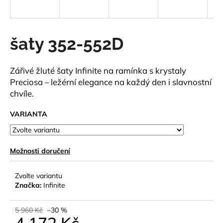
a
j
í
šaty 352-552D
t
?
Zářivé žluté šaty Infinite na ramínka s krystaly
Preciosa – ležérní elegance na každý den i slavnostní
chvíle.
VARIANTA
HLEDAT
Možnosti doručení
D
o
Zvolte variantu
p
Značka:
Infinite
o
r
5 960 Kč
–30 %
u
4 172 Kč