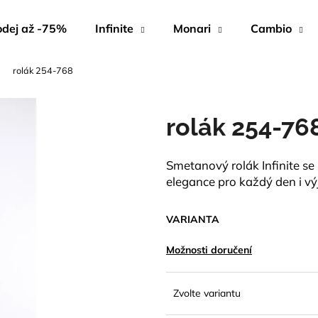
dej až -75%
Infinite
Monari
Cambio
rolák 254-768
Co potřebujete najít?
rolák 254-76
HLEDAT
Smetanový rolák Infinite se
elegance pro každý den i vý
Doporučujeme
VARIANTA
Možnosti doručení
Zvolte variantu