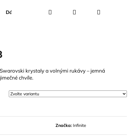
Hledat
Přihlášení
Nákupní
Dárkové poukazy
Creenstone
Green Goose
košík
8
 Swarovski krystaly a volnými rukávy – jemná
jimečné chvíle.
Značka:
Infinite