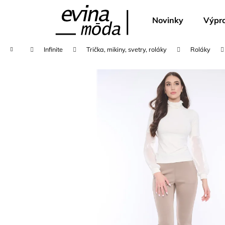
K
Přejít
na
o
Novinky
Výpro
obsah
Zpět
Zpět
š
do
do
í
Domů
Infinite
Trička, mikiny, svetry, roláky
Roláky
k
obchodu
obchodu