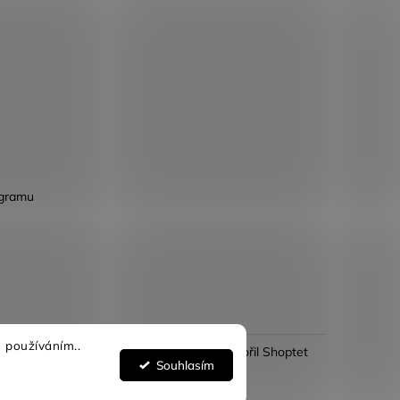
agramu
 používáním..
Vytvořil Shoptet
Souhlasím