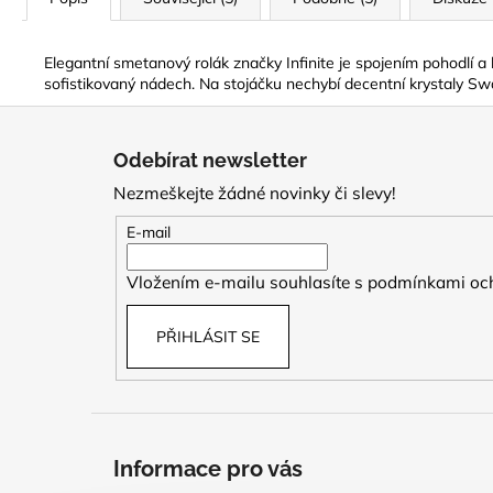
Elegantní smetanový rolák značky Infinite je spojením pohodlí a 
sofistikovaný nádech. Na stojáčku nechybí decentní krystaly Swaro
Z
á
Odebírat newsletter
p
Nezmeškejte žádné novinky či slevy!
a
t
E-mail
í
Vložením e-mailu souhlasíte s
podmínkami och
PŘIHLÁSIT SE
Informace pro vás