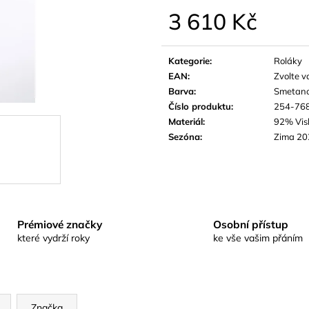
3 610 Kč
Měrná
cena:
Kategorie
:
Roláky
EAN
:
Zvolte v
Barva
:
Smetan
Číslo produktu
:
254-76
Materiál
:
92% Vis
Sezóna
:
Zima 20
Prémiové značky
Osobní přístup
které vydrží roky
ke vše vašim přáním
Značka