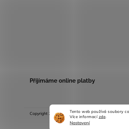
Přijímáme online platby
Tento web používá soubory coo
Copyright 2026
Evina móda
. Všechna práva vyhraze
Více informací
zde
.
Nastavení