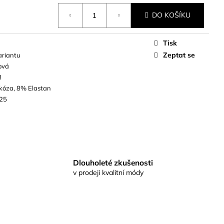
DO KOŠÍKU
Tisk
Zeptat se
ariantu
ová
8
kóza, 8% Elastan
25
Dlouholeté zkušenosti
v prodeji kvalitní módy