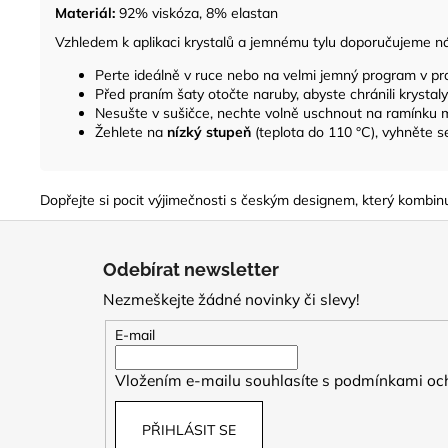
Materiál:
92% viskóza, 8% elastan
Vzhledem k aplikaci krystalů a jemnému tylu doporučujeme nás
Perte ideálně v ruce nebo na velmi jemný program v pr
Před praním šaty otočte naruby, abyste chránili krystaly 
Nesušte v sušičce, nechte volně uschnout na ramínku 
Žehlete na
nízký stupeň
(teplota do 110 °C), vyhněte se 
Dopřejte si pocit výjimečnosti s českým designem, který kombin
Z
á
Odebírat newsletter
p
Nezmeškejte žádné novinky či slevy!
a
t
E-mail
í
Vložením e-mailu souhlasíte s
podmínkami och
PŘIHLÁSIT SE