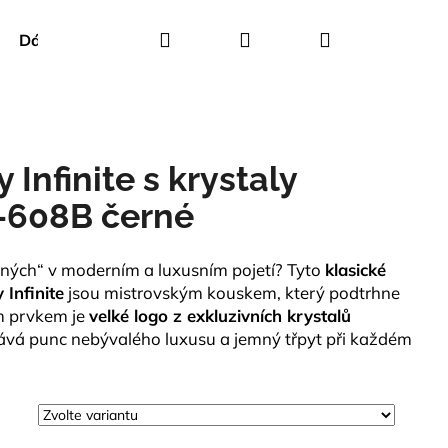
Hledat
Přihlášení
Nákupní
Dárkové poukazy
Creenstone
Green Goose
košík
 Infinite s krystaly
-608B černé
erných“ v moderním a luxusním pojetí? Tyto
klasické
 Infinite
jsou mistrovským kouskem, který podtrhne
m prvkem je
velké logo z exkluzivních krystalů
ává punc nebývalého luxusu a jemný třpyt při každém