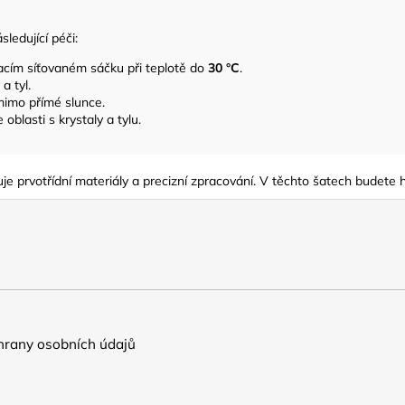
ledující péči:
acím síťovaném sáčku při teplotě do
30 °C
.
a tyl.
mimo přímé slunce.
oblasti s krystaly a tylu.
uje prvotřídní materiály a precizní zpracování. V těchto šatech budet
rany osobních údajů