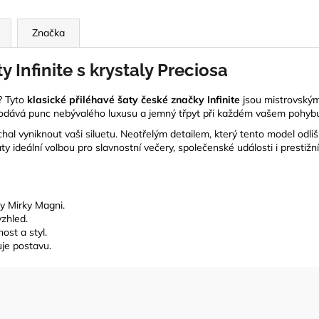
Značka
 Infinite s krystaly Preciosa
? Tyto
klasické přiléhavé šaty české značky Infinite
jsou mistrovským
dodává punc nebývalého luxusu a jemný třpyt při každém vašem pohyb
al vyniknout vaši siluetu. Neotřelým detailem, který tento model odlišu
y ideální volbou pro slavnostní večery, společenské události i prestižní
y Mirky Magni.
vzhled.
ost a styl.
uje postavu.