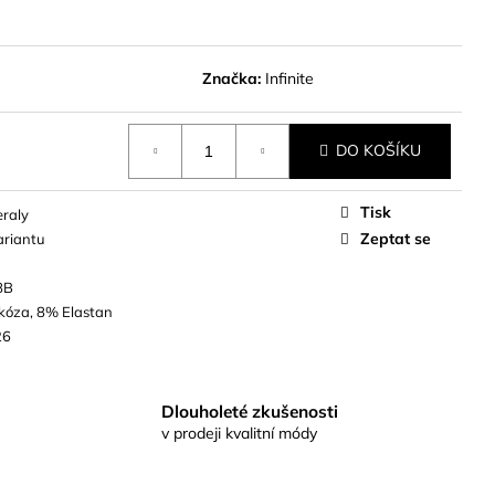
Značka:
Infinite
DO KOŠÍKU
Tisk
eraly
Zeptat se
ariantu
8B
kóza, 8% Elastan
26
Dlouholeté zkušenosti
v prodeji kvalitní módy