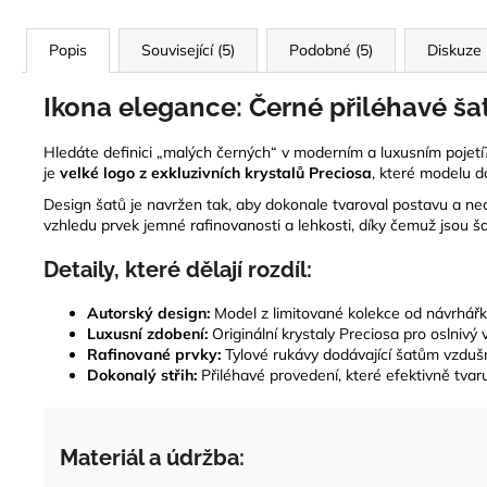
Popis
Související (5)
Podobné (5)
Diskuze
Ikona elegance: Černé přiléhavé šaty
Hledáte definici „malých černých“ v moderním a luxusním pojetí
je
velké logo z exkluzivních krystalů Preciosa
, které modelu 
Design šatů je navržen tak, aby dokonale tvaroval postavu a nech
vzhledu prvek jemné rafinovanosti a lehkosti, díky čemuž jsou šat
Detaily, které dělají rozdíl:
Autorský design:
Model z limitované kolekce od návrhářk
Luxusní zdobení:
Originální krystaly Preciosa pro oslnivý 
Rafinované prvky:
Tylové rukávy dodávající šatům vzdušn
Dokonalý střih:
Přiléhavé provedení, které efektivně tvar
Materiál a údržba: