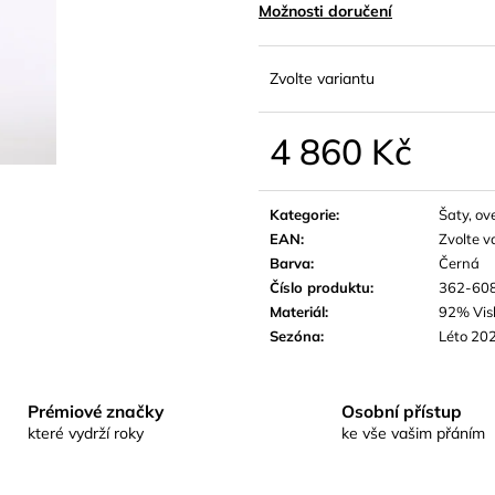
Možnosti doručení
Zvolte variantu
4 860 Kč
Měrná
cena:
Kategorie
:
Šaty, ov
EAN
:
Zvolte v
Barva
:
Černá
Číslo produktu
:
362-60
Materiál
:
92% Vis
Sezóna
:
Léto 20
Prémiové značky
Osobní přístup
které vydrží roky
ke vše vašim přáním