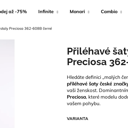
dej až -75%
Infinite
Monari
Cambio
krystaly Preciosa 362-608B černé
Co potřebujete najít?
Přiléhavé šaty
HLEDAT
Preciosa 362
Hledáte definici „malých č
Doporučujeme
přiléhavé šaty české značky
vaši ženskost. Dominantní
Preciosa
, které modelu dod
vašem pohybu.
VARIANTA