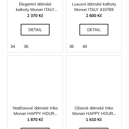
Elegantní dámské
Luxusní dámské kalhoty
kalhoty Monari ITALY
Monari ITALY 410769
410748
2 370 Kč
2 600 Kč
DETAIL
DETAIL
34
36
36
40
Nadčasové dámské triko
Úžasné dámské triko
Monari HAPPY HOURS
Monari HAPPY HOURS
410576
410585
1 870 Kč
1 610 Kč