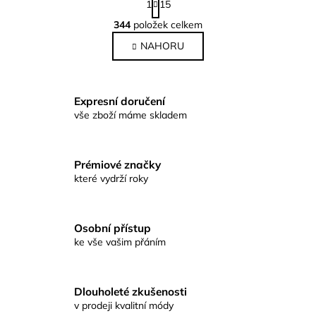
1
15
t
O
r
344
položek celkem
v
á
NAHORU
l
n
k
á
o
d
v
a
Expresní doručení
á
c
vše zboží máme skladem
n
í
í
p
r
Prémiové značky
v
které vydrží roky
k
y
v
Osobní přístup
ý
ke vše vašim přáním
p
i
s
Dlouholeté zkušenosti
u
v prodeji kvalitní módy