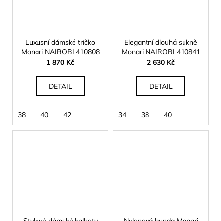
Luxusní dámské tričko
Elegantní dlouhá sukně
Monari NAIROBI 410808
Monari NAIROBI 410841
1 870 Kč
2 630 Kč
DETAIL
DETAIL
38
40
42
34
38
40
Stylové dámské kalhoty
Nylonová bunda Monari