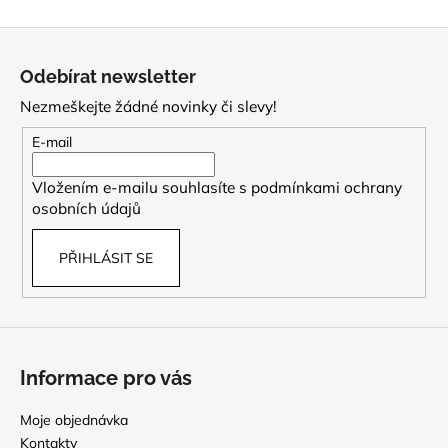
Z
á
Odebírat newsletter
p
Nezmeškejte žádné novinky či slevy!
a
t
E-mail
í
Vložením e-mailu souhlasíte s
podmínkami ochrany
osobních údajů
PŘIHLÁSIT SE
Informace pro vás
Moje objednávka
Kontakty