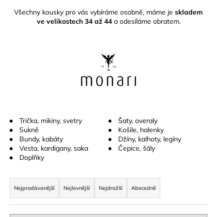
a
Všechny kousky pro vás vybíráme osobně, máme je
skladem
ve velikostech 34 až 44
a odesíláme obratem.
j
í
t
?
HLEDAT
Trička, mikiny, svetry
Šaty, overaly
Sukně
Košile, halenky
Bundy, kabáty
Džíny, kalhoty, legíny
Vesta, kardigany, saka
Čepice, šály
D
Doplňky
o
Ř
p
o
a
Nejprodávanější
Nejlevnější
Nejdražší
Abecedně
r
z
u
e