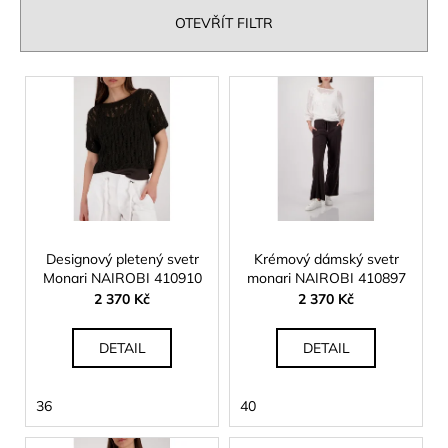
č
n
OTEVŘÍT FILTR
u
í
j
e
p
V
m
r
ý
e
o
p
d
i
u
s
k
p
t
r
ů
o
Designový pletený svetr
Krémový dámský svetr
Monari NAIROBI 410910
monari NAIROBI 410897
d
2 370 Kč
2 370 Kč
u
k
DETAIL
DETAIL
t
ů
36
40