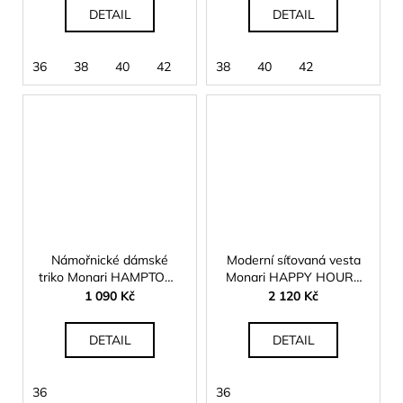
DETAIL
DETAIL
36
38
40
42
38
40
42
Námořnické dámské
Moderní síťovaná vesta
triko Monari HAMPTONS
Monari HAPPY HOURS
410776
410536
1 090 Kč
2 120 Kč
DETAIL
DETAIL
36
36