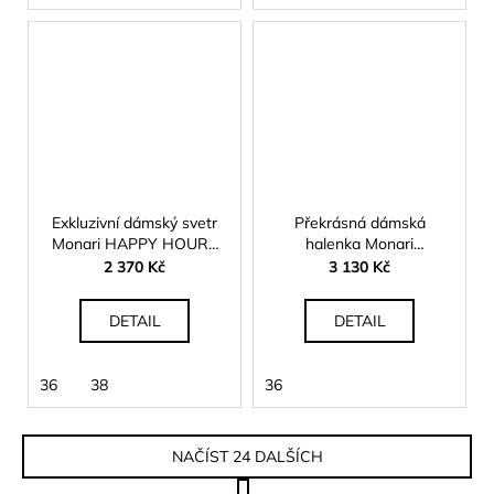
Exkluzivní dámský svetr
Překrásná dámská
Monari HAPPY HOURS
halenka Monari
410909
HAMPTONS 410830
2 370 Kč
3 130 Kč
DETAIL
DETAIL
36
38
36
NAČÍST 24 DALŠÍCH
S