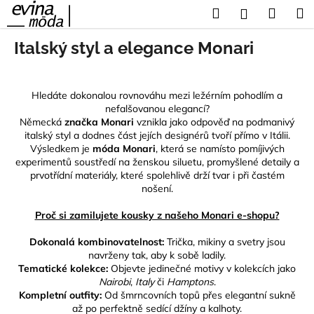
K
Přejít
Hledat
Náku
M
Přihlášení
na
o
obsah
Zpět
Zpět
košík
š
Italský styl a elegance Monari
í
C
k
o
Hledáte dokonalou rovnováhu mezi ležérním pohodlím a
nefalšovanou elegancí?
p
Německá
značka Monari
vznikla jako odpověď na podmanivý
o
italský styl a dodnes část jejích designérů tvoří přímo v Itálii.
t
Výsledkem je
móda Monari
, která se namísto pomíjivých
experimentů soustředí na ženskou siluetu, promyšlené detaily a
ř
prvotřídní materiály, které spolehlivě drží tvar i při častém
e
nošení.
b
Proč si zamilujete kousky z našeho Monari e-shopu?
u
j
Dokonalá kombinovatelnost:
Trička, mikiny a svetry
jsou
e
navrženy tak, aby k sobě ladily.
Tematické kolekce:
Objevte jedinečné motivy v kolekcích jako
t
Nairobi
,
Italy
či
Hamptons
.
e
Kompletní outfity:
Od šmrncovních topů přes elegantní sukně
až po perfektně sedící
džíny a kalhoty
.
n