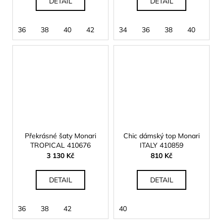
DETAIL
DETAIL
36
38
40
42
34
36
38
40
Překrásné šaty Monari
Chic dámský top Monari
TROPICAL 410676
ITALY 410859
3 130 Kč
810 Kč
DETAIL
DETAIL
36
38
42
40