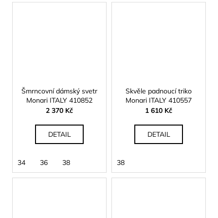
Šmrncovní dámský svetr
Skvěle padnoucí triko
Monari ITALY 410852
Monari ITALY 410557
2 370 Kč
1 610 Kč
DETAIL
DETAIL
34
36
38
38