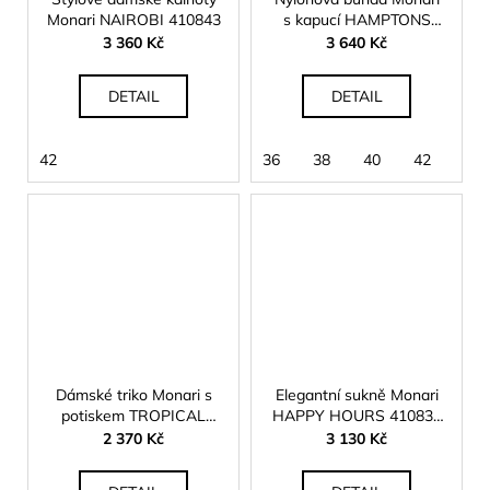
Monari NAIROBI 410843
s kapucí HAMPTONS
410516
3 360 Kč
3 640 Kč
DETAIL
DETAIL
42
36
38
40
42
Dámské triko Monari s
Elegantní sukně Monari
potiskem TROPICAL
HAPPY HOURS 410832
410700
černá
2 370 Kč
3 130 Kč