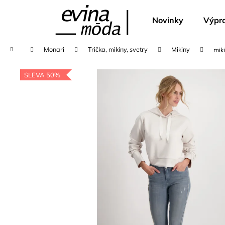
K
Přejít
na
o
Novinky
Výpro
obsah
Zpět
Zpět
š
do
do
í
Domů
Monari
Trička, mikiny, svetry
Mikiny
mik
k
obchodu
obchodu
SLEVA 50%