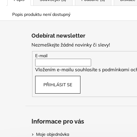
Popis produktu není dostupný
Z
á
Odebírat newsletter
p
Nezmeškejte žádné novinky či slevy!
a
t
E-mail
í
Vložením e-mailu souhlasíte s
podmínkami och
PŘIHLÁSIT SE
Informace pro vás
Moje objednávka