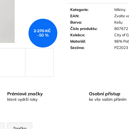
Měrná
cena:
Kategorie
:
Mikiny
EAN
:
Zvolte v
Barva
:
Kešu
Číslo produktu
:
807672
2 270 KČ
Kolekce
:
City of 
–50 %
Materiál
:
96% Pol
Sezóna
:
PZ2023
Prémiové značky
Osobní přístup
které vydrží roky
ke vše vašim přáním
Značka