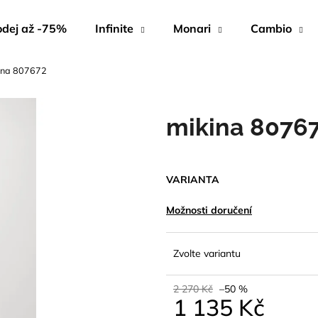
dej až -75%
Infinite
Monari
Cambio
ina 807672
Co potřebujete najít?
mikina 8076
HLEDAT
VARIANTA
Doporučujeme
Možnosti doručení
Zvolte variantu
2 270 Kč
–50 %
1 135 Kč