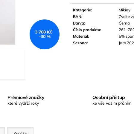
Měrná
cena:
Kategorie
:
Mikiny
EAN
:
Zvolte v
Barva
:
Černá
Číslo produktu
:
261-78
3 700 KČ
Materiál
:
5% span
–30 %
Sezóna
:
Jaro 20
Prémiové značky
Osobní přístup
které vydrží roky
ke vše vašim přáním
Značka