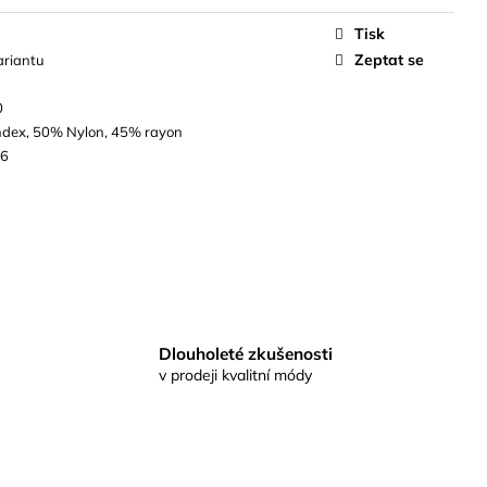
Tisk
Zeptat se
ariantu
0
dex, 50% Nylon, 45% rayon
26
Dlouholeté zkušenosti
v prodeji kvalitní módy