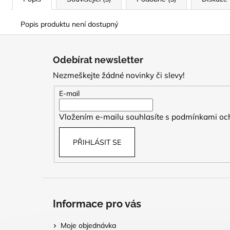
Popis produktu není dostupný
Z
á
Odebírat newsletter
p
Nezmeškejte žádné novinky či slevy!
a
t
E-mail
í
Vložením e-mailu souhlasíte s
podmínkami och
PŘIHLÁSIT SE
Informace pro vás
Moje objednávka