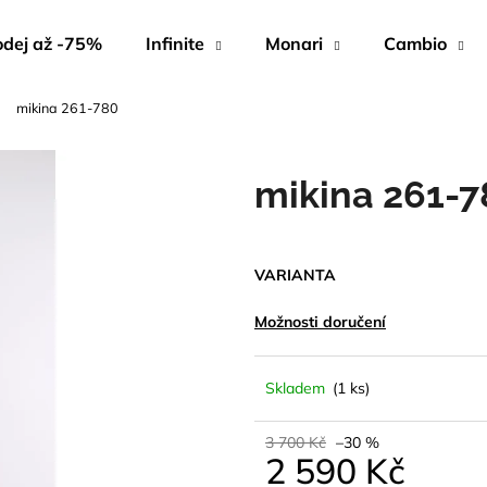
dej až -75%
Infinite
Monari
Cambio
mikina 261-780
Co potřebujete najít?
mikina 261-7
HLEDAT
VARIANTA
Doporučujeme
Možnosti doručení
Skladem
(1 ks)
3 700 Kč
–30 %
2 590 Kč