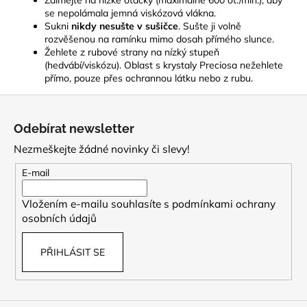
se nepolámala jemná viskózová vlákna.
Sukni
nikdy nesušte v sušičce
. Sušte ji volně
rozvěšenou na ramínku mimo dosah přímého slunce.
Žehlete z rubové strany na nízký stupeň
(hedvábí/viskózu). Oblast s krystaly Preciosa nežehlete
přímo, pouze přes ochrannou látku nebo z rubu.
Z
á
Odebírat newsletter
p
Nezmeškejte žádné novinky či slevy!
a
t
E-mail
í
Vložením e-mailu souhlasíte s
podmínkami ochrany
osobních údajů
PŘIHLÁSIT SE