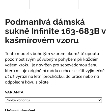
a
j
í
Podmanivá dámská
t
sukně Infinite 163-683B v
?
kašmírovém vzoru
Tento model s bohatým vzorem okamžitě upoutá
HLEDAT
pozornost svým půvabným pohybem při každém
vašem kroku. Je navržen pro sebevědomou ženu,
která miluje originální módu a chce se cítit výjimečně,
ať už vyrazí na letní procházku, do práce nebo na
D
odpolední kávu s přáteli.
o
p
VARIANTA
o
r
u
Možnosti doručení