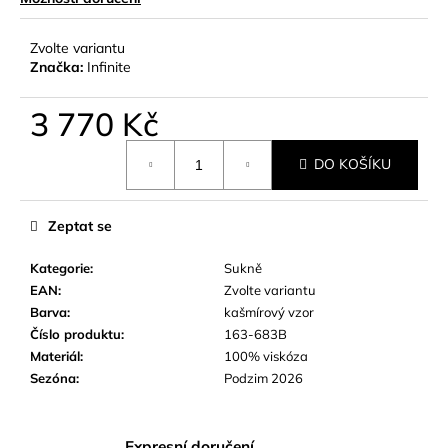
č
u
j
Zvolte variantu
Značka:
Infinite
e
m
e
3 770 Kč
Měrná
DO KOŠÍKU
cena:
Zeptat se
Kategorie
:
Sukně
EAN
:
Zvolte variantu
Barva
:
kašmírový vzor
Číslo produktu
:
163-683B
Materiál
:
100% viskóza
Sezóna
:
Podzim 2026
Expresní doručení