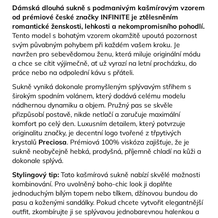
Dámská dlouhá sukně s podmanivým kašmírovým vzorem
od prémiové české značky INFINITE je ztělesněním
romantické ženskosti, lehkosti a nekompromisního pohodlí.
Tento model s bohatým vzorem okamžitě upoutá pozornost
svým půvabným pohybem při každém vašem kroku. Je
navržen pro sebevědomou ženu, která miluje originální módu
a chce se cítit výjimečně, ať už vyrazí na letní procházku, do
práce nebo na odpolední kávu s přáteli.
Sukně vyniká dokonale promyšleným splývavým střihem s
širokým spodním volánem, který dodává celému modelu
nádhernou dynamiku a objem. Pružný pas se skvěle
přizpůsobí postavě, nikde netlačí a zaručuje maximální
komfort po celý den. Luxusním detailem, který potvrzuje
originalitu značky, je decentní logo tvořené z třpytivých
krystalů
Preciosa
. Prémiová 100% viskóza zajišťuje, že je
sukně neobyčejně hebká, prodyšná, příjemně chladí na kůži a
dokonale splývá.
Stylingový tip:
Tato kašmírová sukně nabízí skvělé možnosti
kombinování. Pro uvolněný boho-chic look ji doplňte
jednoduchým bílým topem nebo tílkem, džínovou bundou do
pasu a koženými sandálky. Pokud chcete vytvořit elegantnější
outfit, zkombírujte ji se splývavou jednobarevnou halenkou a