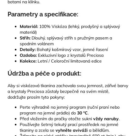
botami na klínku.
Parametry a specifikace:
Materiál:
100% Viskóza (lehký, prodyšný a splývavý
materiál)
Střih:
Dlouhý, splývavý střih s pružným pasem a
spodním volánem
Detaily:
Bohatý kašmírový vzor, jemné řasení
Ozdoba:
Exkluzivní logo z krystalů Preciosa
Kolekce:
Letní / Celoroční limitovaná edice
Údržba a péče o produkt:
Aby si viskózová tkanina zachovala svou jemnost, zářivé barvy
a krystaly Preciosa zůstaly bezpečně na svém místě,
dodržujte prosím tyto pokyny:
Perte výhradně na jemný program (ruční praní nebo
program na jemné prádlo) do
30 °C
.
Před vložením do pračky otočte sukni
vždy naruby
.
Používejte šetrný tekutý prací prostředek na jemné
tkaniny a zcela se
vyhněte aviváži
a bělidlům.
Ždímejte na nízké otáčky (maximálně 600 ot./min.), aby