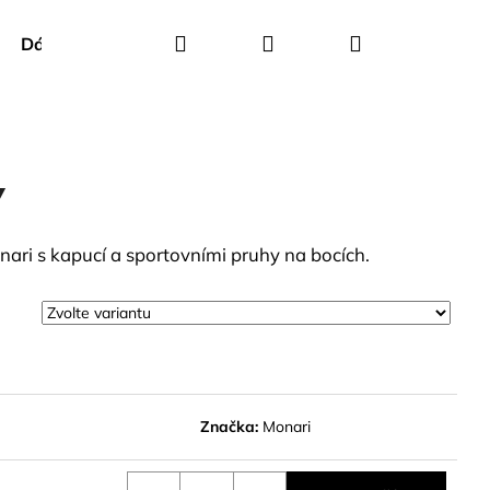
Hledat
Přihlášení
Nákupní
Dárkové poukazy
Creenstone
Green Goose
košík
7
ari s kapucí a sportovními pruhy na bocích.
Značka:
Monari