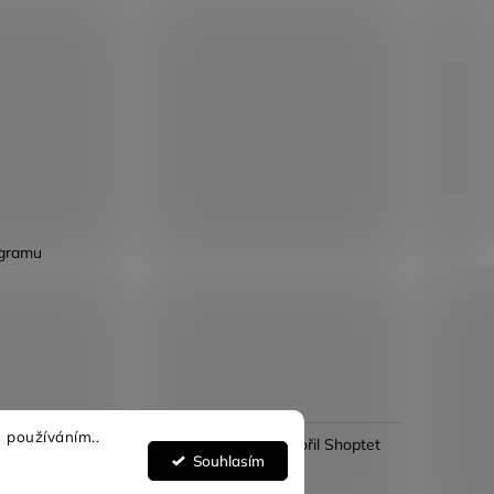
agramu
 používáním..
Vytvořil Shoptet
Souhlasím