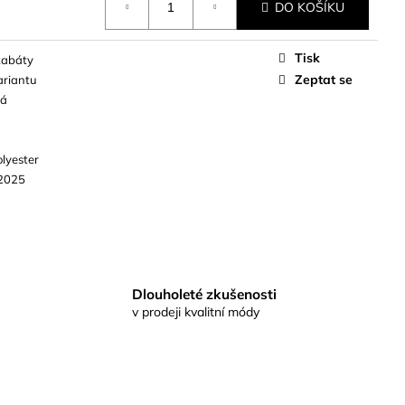
DO KOŠÍKU
Tisk
kabáty
Zeptat se
ariantu
vá
lyester
2025
Dlouholeté zkušenosti
v prodeji kvalitní módy