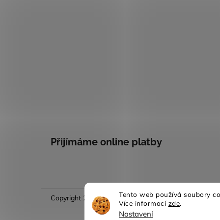
Přijímáme online platby
Tento web používá soubory coo
Copyright 2026
Evina móda
. Všechna práva vyhraze
Více informací
zde
.
Nastavení