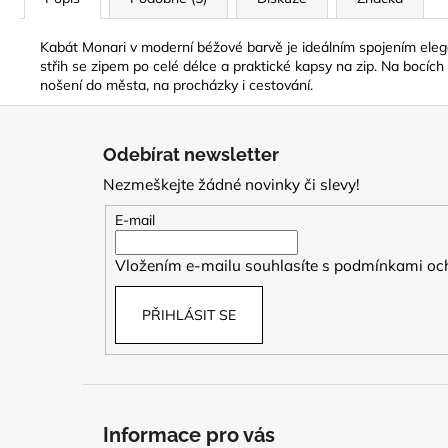
Kabát Monari v moderní béžové barvě je ideálním spojením eleg
střih se zipem po celé délce a praktické kapsy na zip. Na bocíc
nošení do města, na procházky i cestování.
Z
á
Odebírat newsletter
p
Nezmeškejte žádné novinky či slevy!
a
t
E-mail
í
Vložením e-mailu souhlasíte s
podmínkami och
PŘIHLÁSIT SE
Informace pro vás