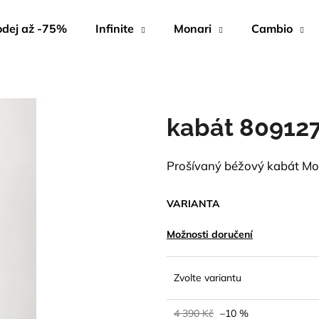
dej až -75%
Infinite
Monari
Cambio
Co potřebujete najít?
kabát 80912
HLEDAT
Prošívaný béžový kabát Mon
Doporučujeme
VARIANTA
Možnosti doručení
Zvolte variantu
4 390 Kč
–10 %