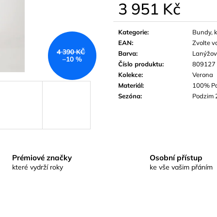
3 951 Kč
Měrná
cena:
Kategorie
:
Bundy, 
EAN
:
Zvolte v
4 390 KČ
Barva
:
Lanýžo
–10 %
Číslo produktu
:
809127
Kolekce
:
Verona
Materiál
:
100% Po
Sezóna
:
Podzim 
Prémiové značky
Osobní přístup
které vydrží roky
ke vše vašim přáním