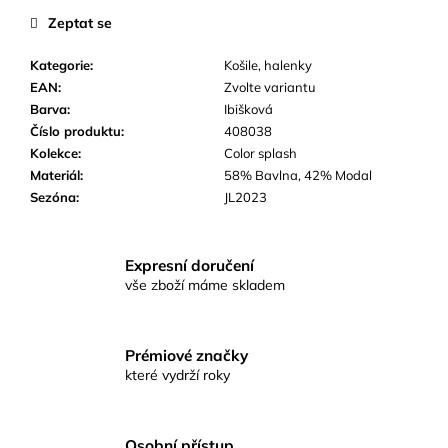
č
Zeptat se
u
j
Kategorie
:
Košile, halenky
e
EAN
:
Zvolte variantu
m
Barva
:
Ibišková
e
Číslo produktu
:
408038
Kolekce
:
Color splash
Materiál
:
58% Bavlna, 42% Modal
Sezóna
:
JL2023
Expresní doručení
vše zboží máme skladem
Prémiové značky
které vydrží roky
Osobní přístup