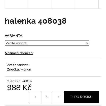
a
j
í
halenka 408038
t
?
VARIANTA
Možnosti doručení
HLEDAT
Zvolte variantu
Značka:
Monari
D
o
2 470 Kč
–60 %
988 Kč
p
o
Měrná
r
DO KOŠÍKU
cena:
u