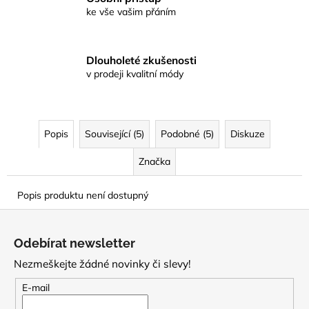
ke vše vašim přáním
Dlouholeté zkušenosti
v prodeji kvalitní módy
Popis
Související (5)
Podobné (5)
Diskuze
Značka
Popis produktu není dostupný
Z
á
Odebírat newsletter
p
Nezmeškejte žádné novinky či slevy!
a
t
E-mail
í