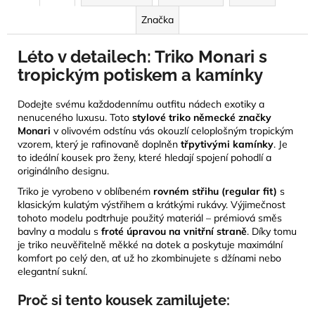
Značka
Léto v detailech: Triko Monari s
tropickým potiskem a kamínky
Dodejte svému každodennímu outfitu nádech exotiky a
nenuceného luxusu. Toto
stylové triko německé značky
Monari
v olivovém odstínu vás okouzlí celoplošným tropickým
vzorem, který je rafinovaně doplněn
třpytivými kamínky
. Je
to ideální kousek pro ženy, které hledají spojení pohodlí a
originálního designu.
Triko je vyrobeno v oblíbeném
rovném střihu (regular fit)
s
klasickým kulatým výstřihem a krátkými rukávy. Výjimečnost
tohoto modelu podtrhuje použitý materiál – prémiová směs
bavlny a modalu s
froté úpravou na vnitřní straně
. Díky tomu
je triko neuvěřitelně měkké na dotek a poskytuje maximální
komfort po celý den, ať už ho zkombinujete s džínami nebo
elegantní sukní.
Proč si tento kousek zamilujete: