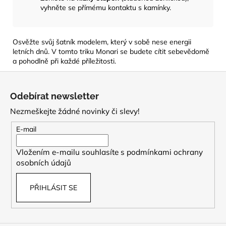
vyhněte se přímému kontaktu s kamínky.
Osvěžte svůj šatník modelem, který v sobě nese energii
letních dnů. V tomto triku Monari se budete cítit sebevědomě
a pohodlně při každé příležitosti.
Z
á
Odebírat newsletter
p
Nezmeškejte žádné novinky či slevy!
a
t
E-mail
í
Vložením e-mailu souhlasíte s
podmínkami ochrany
osobních údajů
PŘIHLÁSIT SE