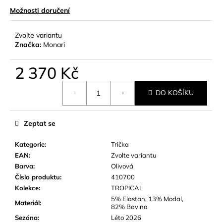
č
Možnosti doručení
u
j
e
Zvolte variantu
m
Značka:
Monari
e
2 370 Kč
Měrná
DO KOŠÍKU
cena:
Zeptat se
Kategorie
:
Trička
EAN
:
Zvolte variantu
Barva
:
Olivová
Číslo produktu
:
410700
Kolekce
:
TROPICAL
5% Elastan, 13% Modal,
Materiál
:
82% Bavlna
Sezóna
:
Léto 2026