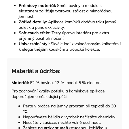
Prémiový materiál:
Směs bavlny a modalu s
elastanem zajišťuje tvarovou stálost a mimořádnou
jemnost.
Zářivé detaily:
Aplikace kamínků dodává triku jemný
odlesk a punc exkluzivity.
Soft-touch efekt:
Terry úprava interiéru pro extra
příjemný pocit při nošení.
Univerzální styl:
Skvěle ladí k volnočasovým kalhotám i
k elegantnějším kouskům z tropické kolekce.
Materiál a údržba:
Materiál:
82 % bavlna, 13 % modal, 5 % elastan
Pro zachování kvality potisku a kamínkové aplikace
doporučujeme následující péči:
Perte v pračce na jemný program při teplotě do
30
°C
.
Nepoužívejte bělidla a výrobek nečistěte chemicky.
Nesušte v sušičce, nechte volně uschnout.
Žehlete na
nízký stupeň
(studenou žehličkou),