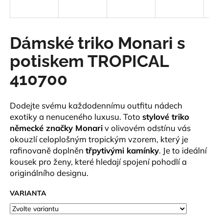
a
j
í
Dámské triko Monari s
t
potiskem TROPICAL
?
410700
Dodejte svému každodennímu outfitu nádech
HLEDAT
exotiky a nenuceného luxusu. Toto
stylové triko
německé značky Monari
v olivovém odstínu vás
okouzlí celoplošným tropickým vzorem, který je
rafinovaně doplněn
třpytivými kamínky
. Je to ideální
D
kousek pro ženy, které hledají spojení pohodlí a
o
originálního designu.
p
o
VARIANTA
r
u