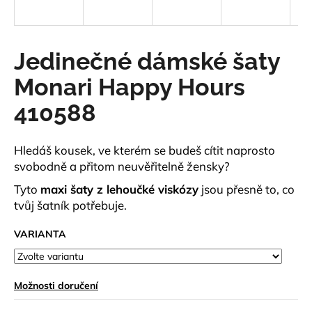
a
j
í
Jedinečné dámské šaty
t
Monari Happy Hours
?
410588
Hledáš kousek, ve kterém se budeš cítit naprosto
HLEDAT
svobodně a přitom neuvěřitelně žensky?
Tyto
maxi šaty z lehoučké viskózy
jsou přesně to, co
tvůj šatník potřebuje.
D
VARIANTA
o
p
o
r
Možnosti doručení
u