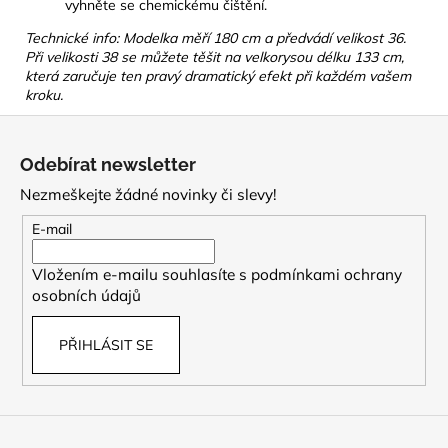
vyhněte se chemickému čištění.
Technické info: Modelka měří 180 cm a předvádí velikost 36.
Při velikosti 38 se můžete těšit na velkorysou délku 133 cm,
která zaručuje ten pravý dramatický efekt při každém vašem
kroku.
Z
á
Odebírat newsletter
p
Nezmeškejte žádné novinky či slevy!
a
t
E-mail
í
Vložením e-mailu souhlasíte s
podmínkami ochrany
osobních údajů
PŘIHLÁSIT SE