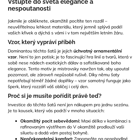
Vstupte do světa elegance a
nespoutanosti
Jakmile je obléknete, okamžitě pocítíte ten rozdíl –
neuvěřitelnou lehkost materiálu, který jemně splývá podél
vašich křivek a dýchá s vámi i v tom největším letním žáru.
Vzor, který vypráví příběh
Dominantou těchto šatů je jejich
úchvatný ornamentální
vzor
. Není to jen potisk; je to fascinující hra linií a tvarů, která v
sobě nese nádech exotických dálav a sofistikované boho
elegance. Tento motiv je mistrovsky navržen tak, aby upoutal
pozornost, ale zároveň nepůsobil rušivě. Díky němu šaty
nepotřebují téměř žádné doplňky – vzor samotný funguje jako
šperk, který rozzáří váš obličej i celý den.
Proč si je musíte pořídit právě teď?
Investice do těchto šatů není jen nákupem pro jednu sezónu.
Je to kousek, který vás podrží v mnoha situacích:
Okamžitý pocit sebevědomí:
Maxi délka v kombinaci s
rafinovaným výstřihem do V okamžitě prodlouží vaši
siluetu a dodá vám postoj bohyně.
Nepřekonatelný komfort:
Zapomeňte na nepohodlné