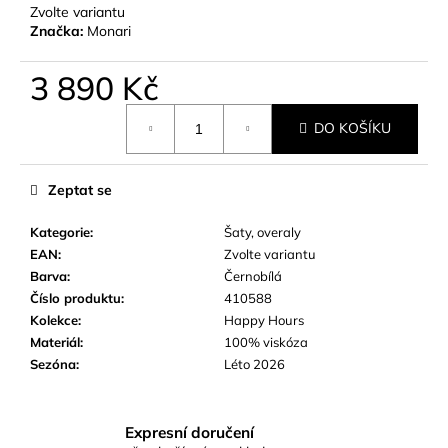
č
Zvolte variantu
u
Značka:
Monari
j
e
3 890 Kč
m
e
Měrná
DO KOŠÍKU
cena:
Zeptat se
Kategorie
:
Šaty, overaly
EAN
:
Zvolte variantu
Barva
:
Černobílá
Číslo produktu
:
410588
Kolekce
:
Happy Hours
Materiál
:
100% viskóza
Sezóna
:
Léto 2026
Expresní doručení