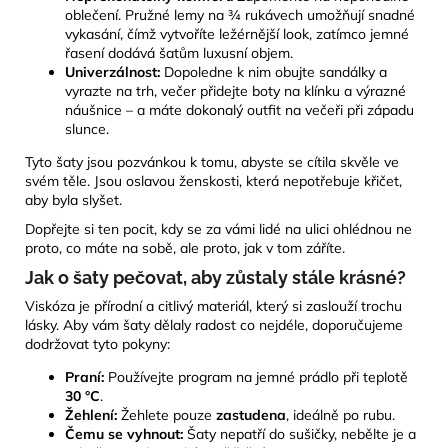
oblečení. Pružné lemy na ¾ rukávech umožňují snadné
vykasání, čímž vytvoříte ležérnější look, zatímco jemné
řasení dodává šatům luxusní objem.
Univerzálnost:
Dopoledne k nim obujte sandálky a
vyrazte na trh, večer přidejte boty na klínku a výrazné
náušnice – a máte dokonalý outfit na večeři při západu
slunce.
Tyto šaty jsou pozvánkou k tomu, abyste se cítila skvěle ve
svém těle. Jsou oslavou ženskosti, která nepotřebuje křičet,
aby byla slyšet.
Dopřejte si ten pocit, kdy se za vámi lidé na ulici ohlédnou ne
proto, co máte na sobě, ale proto, jak v tom záříte.
Jak o šaty pečovat, aby zůstaly stále krásné?
Viskóza je přírodní a citlivý materiál, který si zaslouží trochu
lásky. Aby vám šaty dělaly radost co nejdéle, doporučujeme
dodržovat tyto pokyny:
Praní:
Používejte program na jemné prádlo při teplotě
30 °C
.
Žehlení:
Žehlete pouze
zastudena
, ideálně po rubu.
Čemu se vyhnout:
Šaty nepatří do sušičky, nebělte je a