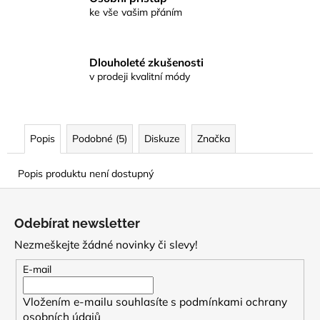
ke vše vašim přáním
Dlouholeté zkušenosti
v prodeji kvalitní módy
Popis
Podobné (5)
Diskuze
Značka
Popis produktu není dostupný
Z
á
Odebírat newsletter
p
Nezmeškejte žádné novinky či slevy!
a
t
E-mail
í
Vložením e-mailu souhlasíte s
podmínkami ochrany
osobních údajů