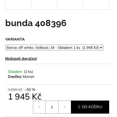
a
j
í
bunda 408396
t
?
VARIANTA
Možnosti doručení
HLEDAT
Skladem
(1 ks)
Značka:
Monari
D
o
3 890 Kč
–50 %
1 945 Kč
p
o
Měrná
r
DO KOŠÍKU
cena:
u