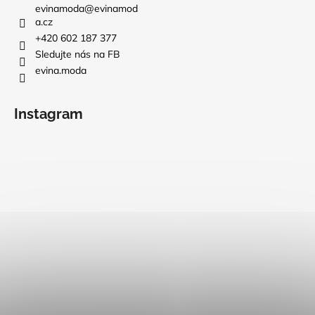
evinamoda
@
evinamod
a.cz
+420 602 187 377
Sledujte nás na FB
evina.moda
Instagram