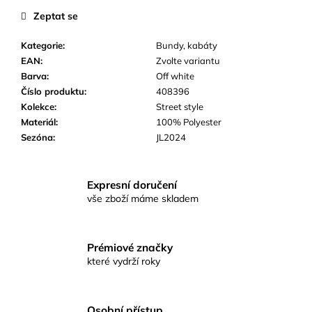
č
Zeptat se
u
j
Kategorie
:
Bundy, kabáty
e
EAN
:
Zvolte variantu
m
Barva
:
Off white
e
Číslo produktu
:
408396
Kolekce
:
Street style
Materiál
:
100% Polyester
Sezóna
:
JL2024
Expresní doručení
vše zboží máme skladem
Prémiové značky
které vydrží roky
Osobní přístup