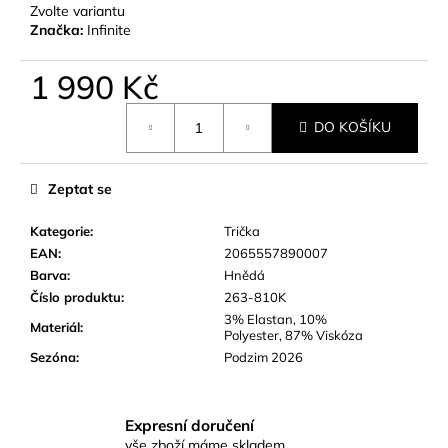
č
Zvolte variantu
u
Značka:
Infinite
j
e
1 990 Kč
m
Měrná
e
DO KOŠÍKU
cena:
Zeptat se
Kategorie
:
Trička
EAN
:
2065557890007
Barva
:
Hnědá
Číslo produktu
:
263-810K
3% Elastan, 10%
Materiál
:
Polyester, 87% Viskóza
Sezóna
:
Podzim 2026
Expresní doručení
vše zboží máme skladem