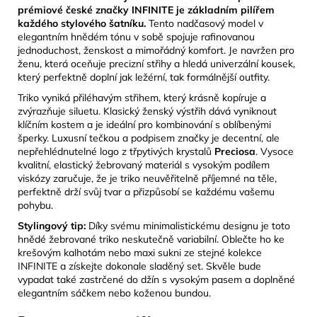
prémiové české značky INFINITE je základním pilířem
každého stylového šatníku.
Tento nadčasový model v
elegantním hnědém tónu v sobě spojuje rafinovanou
jednoduchost, ženskost a mimořádný komfort. Je navržen pro
ženu, která oceňuje precizní střihy a hledá univerzální kousek,
který perfektně doplní jak ležérní, tak formálnější outfity.
Triko vyniká přiléhavým střihem, který krásně kopíruje a
zvýrazňuje siluetu. Klasický ženský výstřih dává vyniknout
klíčním kostem a je ideální pro kombinování s oblíbenými
šperky. Luxusní tečkou a podpisem značky je decentní, ale
nepřehlédnutelné logo z třpytivých krystalů
Preciosa
. Vysoce
kvalitní, elastický žebrovaný materiál s vysokým podílem
viskózy zaručuje, že je triko neuvěřitelně příjemné na těle,
perfektně drží svůj tvar a přizpůsobí se každému vašemu
pohybu.
Stylingový tip:
Díky svému minimalistickému designu je toto
hnědé žebrované triko neskutečně variabilní. Oblečte ho ke
krešovým kalhotám nebo maxi sukni ze stejné kolekce
INFINITE a získejte dokonale sladěný set. Skvěle bude
vypadat také zastrčené do džín s vysokým pasem a doplněné
elegantním sáčkem nebo koženou bundou.