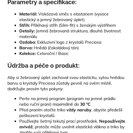
Parametry a specifikace:
Materiál:
Viskózová směs s elastanem (vysoce
elastický a jemný žebrovaný úplet)
Střih:
Přiléhavý střih (Slim-fit) s ženským výstřihem
Detaily:
Jemná žebrovaná struktura, dlouhá životnost
materiálu
Ozdoba:
Exkluzivní logo z krystalů Preciosa
Barva:
Hnědá (čokoládový tón)
Kolekce:
Celoroční / Basic
Údržba a péče o produkt:
Aby si žebrovaný úplet zachoval svou elasticitu, sytou hnědou
barvu a krystaly Preciosa zůstaly pevně na svém místě,
dodržujte prosím tyto pokyny:
Perte na jemný program (program na jemné prádlo
nebo ruční praní) maximálně do
30 °C
.
Před praním otočte triko
vždy naruby
, abyste předešli
poškození krystalů.
Používejte šetrný tekutý prací prostředek.
Nepoužívejte
aviváž
, protože může uvolnit elastická vlákna a triko by
ztratilo svůj přiléhavý tvar.