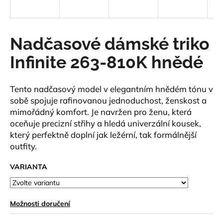
a
j
í
Nadčasové dámské triko
t
Infinite 263-810K hnědé
?
Tento nadčasový model v elegantním hnědém tónu v
sobě spojuje rafinovanou jednoduchost, ženskost a
mimořádný komfort. Je navržen pro ženu, která
HLEDAT
oceňuje precizní střihy a hledá univerzální kousek,
který perfektně doplní jak ležérní, tak formálnější
outfity.
D
VARIANTA
o
p
o
r
Možnosti doručení
u