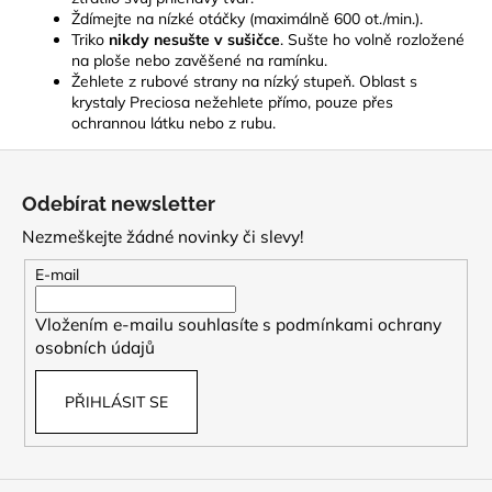
Ždímejte na nízké otáčky (maximálně 600 ot./min.).
Triko
nikdy nesušte v sušičce
. Sušte ho volně rozložené
na ploše nebo zavěšené na ramínku.
Žehlete z rubové strany na nízký stupeň. Oblast s
krystaly Preciosa nežehlete přímo, pouze přes
ochrannou látku nebo z rubu.
Z
á
Odebírat newsletter
p
Nezmeškejte žádné novinky či slevy!
a
t
E-mail
í
Vložením e-mailu souhlasíte s
podmínkami ochrany
osobních údajů
PŘIHLÁSIT SE